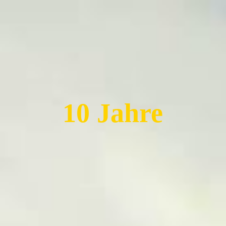
Startseite
Rokoko
10 Ja
hre
Fantasie
Theater
Geschichte